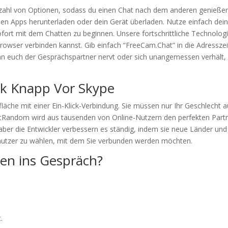
zahl von Optionen, sodass du einen Chat nach dem anderen genieße
hen Apps herunterladen oder dein Gerät überladen. Nutze einfach 
rt mit dem Chatten zu beginnen. Unsere fortschrittliche Technologie
owser verbinden kannst. Gib einfach “FreeCam.Chat” in die Adresszei
nn euch der Gesprächspartner nervt oder sich unangemessen verhält, k
ck Knapp Vor Skype
fläche mit einer Ein-Klick-Verbindung. Sie müssen nur Ihr Geschlecht 
Random wird aus tausenden von Online-Nutzern den perfekten Partner
, aber die Entwickler verbessern es ständig, indem sie neue Länder u
enutzer zu wählen, mit dem Sie verbunden werden möchten.
en ins Gespräch?
.