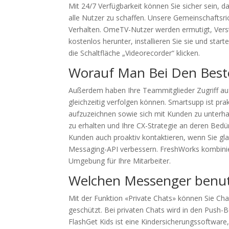
Mit 24/7 Verfügbarkeit können Sie sicher sein, d
alle Nutzer zu schaffen. Unsere Gemeinschaftsri
Verhalten. OmeTV-Nutzer werden ermutigt, Verst
kostenlos herunter, installieren Sie sie und sta
die Schaltfläche „Videorecorder“ klicken.
Worauf Man Bei Den Beste
Außerdem haben Ihre Teammitglieder Zugriff auf
gleichzeitig verfolgen können. Smartsupp ist pr
aufzuzeichnen sowie sich mit Kunden zu unterhal
zu erhalten und Ihre CX-Strategie an deren Bedü
Kunden auch proaktiv kontaktieren, wenn Sie gla
Messaging-API verbessern. FreshWorks kombiniert
Umgebung für Ihre Mitarbeiter.
Welchen Messenger benut
Mit der Funktion «Private Chats» können Sie Cha
geschützt. Bei privaten Chats wird in den Push
FlashGet Kids ist eine Kindersicherungssoftware