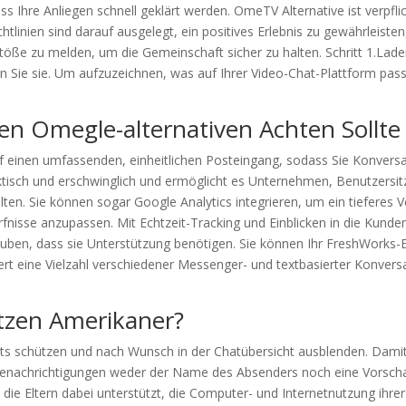
ass Ihre Anliegen schnell geklärt werden. OmeTV Alternative ist verpfl
chtlinien sind darauf ausgelegt, ein positives Erlebnis zu gewährlei
öße zu melden, um die Gemeinschaft sicher zu halten. Schritt 1.Lad
rten Sie sie. Um aufzuzeichnen, was auf Ihrer Video-Chat-Plattform pa
n Omegle-alternativen Achten Sollte
 einen umfassenden, einheitlichen Posteingang, sodass Sie Konvers
aktisch und erschwinglich und ermöglicht es Unternehmen, Benutzersi
ten. Sie können sogar Google Analytics integrieren, um ein tieferes
rfnisse anzupassen. Mit Echtzeit-Tracking und Einblicken in die Kun
uben, dass sie Unterstützung benötigen. Sie können Ihr FreshWorks-Er
 eine Vielzahl verschiedener Messenger- und textbasierter Konversat
zen Amerikaner?
ts schützen und nach Wunsch in der Chatübersicht ausblenden. Damit s
-Benachrichtigungen weder der Name des Absenders noch eine Vorscha
, die Eltern dabei unterstützt, die Computer- und Internetnutzung ihr