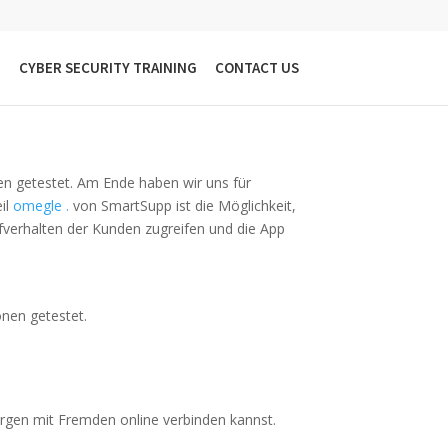
sten Alternativen?
G
CYBER SECURITY TRAINING
CONTACT US
en getestet. Am Ende haben wir uns für
eil
omegle .
von SmartSupp ist die Möglichkeit,
aufverhalten der Kunden zugreifen und die App
onen getestet.
rgen mit Fremden online verbinden kannst.