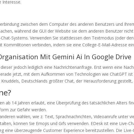
 Interesse.
Verbindung zwischen dem Computer des anderen Benutzers und Ihrem G
chen, während die GUI der Website sie dem anderen Benutzer nicht an
o-Chat-Systems. Verwenden Sie stattdessen den Textmodus (oder den
it Kommilitonen verbinden, indem sie eine College-E-Mail-Adresse ei
Organisation Mit Gemini Ai In Google Drive
dieser jedoch lediglich eine Nachrichtenanfrage. Erst wenn eine Nach
. Gerade jetzt, mit dem Aufkommen von Technologien wie ChatGPT ist
 Knuddels, Deutschlands größter Chat, der Herausforderung gestellt
ne?
nen ab 14 Jahren erlaubt, eine Überprüfung des tatsächlichen Alters fi
tform zur Gefahr werden.
nderen wählen, wie z. Text, Sprachnachrichten, Videoanrufe unter v
stalten, können Sie Emojis und Gifs verwenden. EDesk ist eine Live-C
nweg eine überzeugende Customer Experience bereitzustellen. Die Li