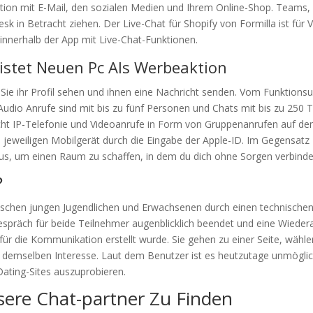
ation mit E-Mail, den sozialen Medien und Ihrem Online-Shop. Teams,
k in Betracht ziehen. Der Live-Chat für Shopify von Formilla ist für
innerhalb der App mit Live-Chat-Funktionen.
istet Neuen Pc Als Werbeaktion
ie ihr Profil sehen und ihnen eine Nachricht senden. Vom Funktions
io Anrufe sind mit bis zu fünf Personen und Chats mit bis zu 250 T
t IP-Telefonie und Videoanrufe in Form von Gruppenanrufen auf dem
 jeweiligen Mobilgerät durch die Eingabe der Apple-ID. Im Gegensatz 
naus, um einen Raum zu schaffen, in dem du dich ohne Sorgen verbinde
?
schen jungen Jugendlichen und Erwachsenen durch einen technischen F
espräch für beide Teilnehmer augenblicklich beendet und eine Wieder
für die Kommunikation erstellt wurde. Sie gehen zu einer Seite, wähl
t demselben Interesse. Laut dem Benutzer ist es heutzutage unmögli
Dating-Sites auszuprobieren.
sere Chat-partner Zu Finden