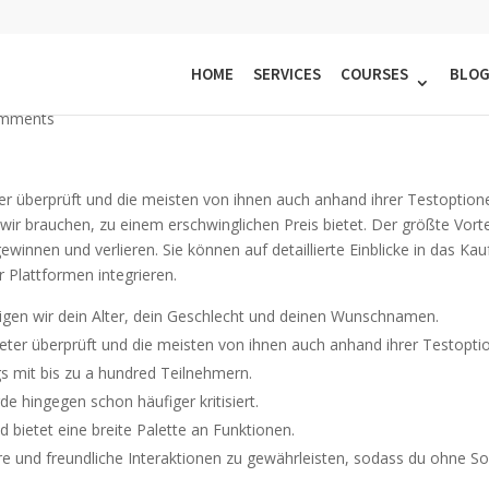
tet Warum? Und Was Sind Die Be
HOME
SERVICES
COURSES
BLO
omments
ter überprüft und die meisten von ihnen auch anhand ihrer Testoption
 wir brauchen, zu einem erschwinglichen Preis bietet. Der größte Vort
ewinnen und verlieren. Sie können auf detaillierte Einblicke in das K
r Plattformen integrieren.
gen wir dein Alter, dein Geschlecht und deinen Wunschnamen.
ieter überprüft und die meisten von ihnen auch anhand ihrer Testopti
s mit bis zu a hundred Teilnehmern.
e hingegen schon häufiger kritisiert.
nd bietet eine breite Palette an Funktionen.
 und freundliche Interaktionen zu gewährleisten, sodass du ohne So