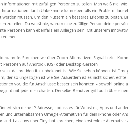
hen Informationen mit zufälligen Personen zu teilen. Man weiß nie, w
 Informationen durch Unbekannte kann ebenfalls ein Problem darstelle
t werden müssen, um den Nutzern ein besseres Erlebnis zu bieten. Ein
nen zu teilen. Du weißt nie, warum eine zufällige Person deine persö
te Personen kann ebenfalls ein Anliegen sein. Mit unserem innovativ
u erleben.
 Videoanrufe. Sprechen wir über Zoom-Alternativen. Signal bietet Kom
t Personen auf Android-, iOS- oder Desktop-Geräten.
sein, da ihre Identität unbekannt ist. Wie Sie sehen können, ist Omegl
, der so ungezogen ist wie Sie. Außerdem ist es nicht sicher, echt
tionen vor, die für Anschlüsse besser sein könnten – sowohl online al
 beginnt mit jedem zu chatten. Derselbe Benutzer griff auch über ein
ändert sich deine IP-Adresse, sodass es für Websites, Apps und ande
ren und unterhaltsamen Omegle-Alternativen für dein iPhone oder An
r sind. Lass uns über Tinychat sprechen, eine kostenlose Alternative