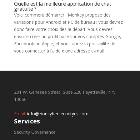
Quelle est la meilleure application de chat
gratuite ?
Voici comment démarrer : Monkey propose des
variations pour Android et PC de bureau ; vous devrez
donc faire votre choix dès le départ. Vous devrez
ensuite créer un profil basé sur vos comptes Google,
Facebook ou Apple, et vous aurez la possibilité de
vous connecter à l'aide d'une adresse e-mail.
201 W. Genesee Street, Suite 220 Fayetteville, NY,
13066
Email:
info@zioncybersecuritycs.com
Services
Security Governance