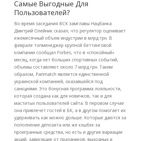
Самые Выгодные Для
Пользователей?
Во время заседания ВСК замглавы Нацбанка
Дмитрий Олейник сказал, что регулятор оценивает
ежемесячный объем индустрии в млрд грн. В
феврале топменеджер крупной беттинговой
компании сообщал Forbes, что в «спокойный»
месяц, когда нет больших спортивных событий,
объемы составляют около 7 млрд грн. Таким
образом, Parimatch является единственной
украинской компанией, оказавшейся под
санкциями. Это бонусная программа лояльности,
которая создана как для новичков, так и для
маститых пользователей сайта. В перовом случае
она привлечет гостей в БК, а в другом помогает их
удерживать как можно дольше. Которые даются за
пополнение депозита или же кэшбек за
проигранные средства, но есть и другие вариации
акций, зависящие от праздников, выходных и