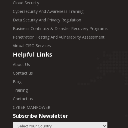
Cloud Security
Cybersecurity And Awareness Training
Data Security And Privacy Regulation
Business Continuity & Disaster Recovery Programs
Penetration Testing And Vulnerability Assessment
Virtual CISO Services
Helpful Links
About Us
Contact us
Blog
Training
Contact us
CYBER MANPOWER
Subscribe Newsletter