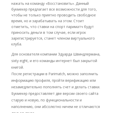
нажать на команду «Восстановить». Данный
букмекер предлагает все возможности для того,
чтобы не только приятно проводить свободное
время, но и зарабатывать на этом. Стоит
отметить, что ставки на спорт париматч будут
приносить деньги в том случае, если игрок
зарегистрируется, станет членом виртуального
клуба.
Для основателя компании Эдуарда Швиндлермана,
sixty eight, и его команды интернет был закрытой
книгой.
После регистрации в Parimatch, можно заполнить
информацию профиля, пройти верификацию или
незамедлительно пополнять счет и делать ставки.
Букмекер предоставляет две версии своего сайта
старую и новую, по функциональности и
наполнению, они абсолютно ничем не отличаются