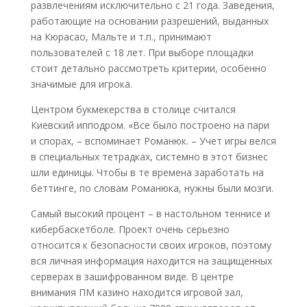
развлечениям исключительно с 21 года. Заведения,
работающие на основании разрешений, выданных
на Кюрасао, Мальте и т.п., принимают
пользователей с 18 лет. При выборе площадки
стоит детально рассмотреть критерии, особенно
значимые для игрока.
Центром букмекерства в столице считался
Киевский ипподром. «Все было построено на пари
и спорах, – вспоминает Романюк. – Учет игры велся
в специальных тетрадках, системно в этот бизнес
шли единицы. Чтобы в те времена заработать на
беттинге, по словам Романюка, нужны были мозги.
Самый высокий процент – в настольном теннисе и
кибербаскетболе. Проект очень серьезно
относится к безопасности своих игроков, поэтому
вся личная информация находится на защищенных
серверах в зашифрованном виде. В центре
внимания ПМ казино находится игровой зал,