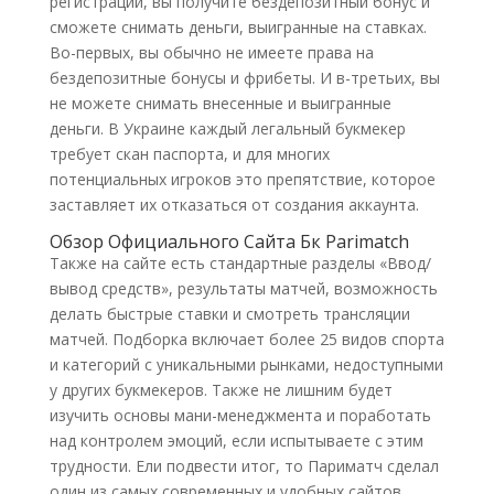
регистрации, вы получите бездепозитный бонус и
сможете снимать деньги, выигранные на ставках.
Во-первых, вы обычно не имеете права на
бездепозитные бонусы и фрибеты. И в-третьих, вы
не можете снимать внесенные и выигранные
деньги. В Украине каждый легальный букмекер
требует скан паспорта, и для многих
потенциальных игроков это препятствие, которое
заставляет их отказаться от создания аккаунта.
Обзор Официального Сайта Бк Parimatch
Также на сайте есть стандартные разделы «Ввод/
вывод средств», результаты матчей, возможность
делать быстрые ставки и смотреть трансляции
матчей. Подборка включает более 25 видов спорта
и категорий с уникальными рынками, недоступными
у других букмекеров. Также не лишним будет
изучить основы мани-менеджмента и поработать
над контролем эмоций, если испытываете с этим
трудности. Ели подвести итог, то Париматч сделал
один из самых современных и удобных сайтов.